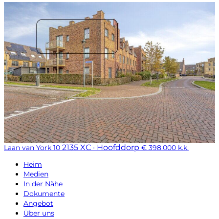
2135 XC · Hoofddorp
Laan van York 10
€ 398.000 k.k.
Heim
Medien
In der Nähe
Dokumente
Angebot
Über uns