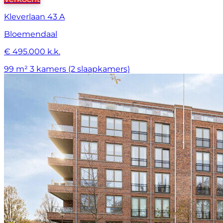
Kleverlaan 43 A
Bloemendaal
€ 495.000 k.k.
99 m²
3 kamers (2 slaapkamers)