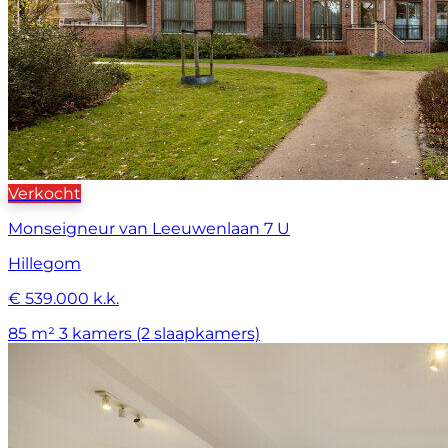
Verkocht
Monseigneur van Leeuwenlaan 7 U
Hillegom
€ 539.000 k.k.
85 m²
3 kamers (2 slaapkamers)