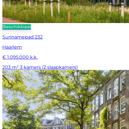
Beschikbaar
Surinamepad 232
Haarlem
€ 1.095.000 k.k.
203 m²
3 kamers (2 slaapkamers)