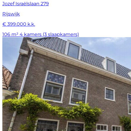
Jozef Israëlslaan 279
Rijswijk
€ 399.000 k.k.
106 m²
4 kamers (3 slaapkamers)