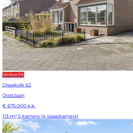
Verkocht
Draaikolk 62
Oostzaan
€ 675.000 k.k.
113 m²
5 kamers (4 slaapkamers)