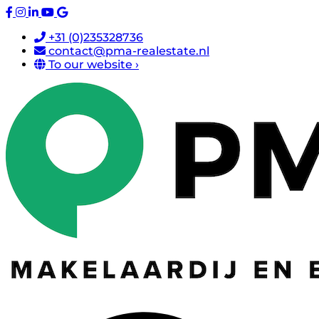
+31 (0)235328736
contact@pma-realestate.nl
To our website ›