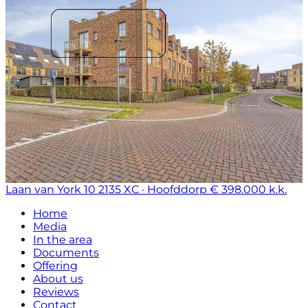
Laan van York 10
2135 XC · Hoofddorp
€ 398.000 k.k.
Home
Media
In the area
Documents
Offering
About us
Reviews
Contact