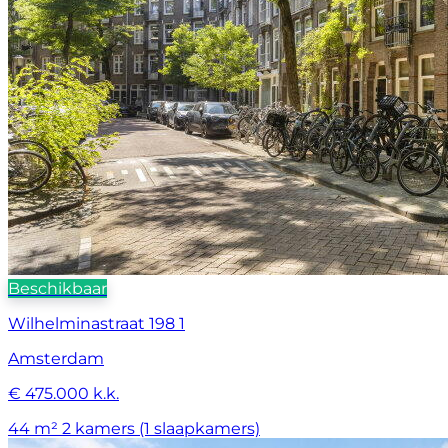
Beschikbaar
Wilhelminastraat 198 1
Amsterdam
€ 475.000 k.k.
44 m²
2 kamers (1 slaapkamers)