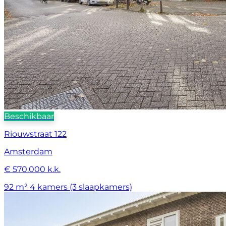
Beschikbaar
Riouwstraat 122
Amsterdam
€ 570.000 k.k.
92 m²
4 kamers (3 slaapkamers)