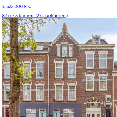
€ 525.000 k.k.
87 m²
3 kamers (2 slaapkamers)