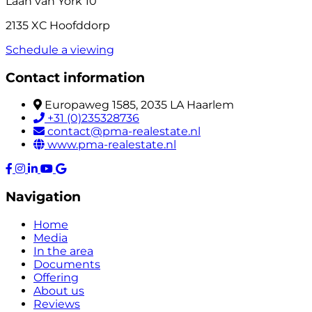
Laan van York 10
2135 XC Hoofddorp
Schedule a viewing
Contact information
Europaweg 1585, 2035 LA Haarlem
+31 (0)235328736
contact@pma-realestate.nl
www.pma-realestate.nl
Navigation
Home
Media
In the area
Documents
Offering
About us
Reviews