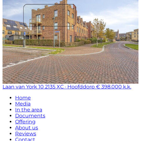
Laan van York 10
2135 XC · Hoofddorp
€ 398.000 k.k.
Home
Media
In the area
Documents
Offering
About us
Reviews
Contact