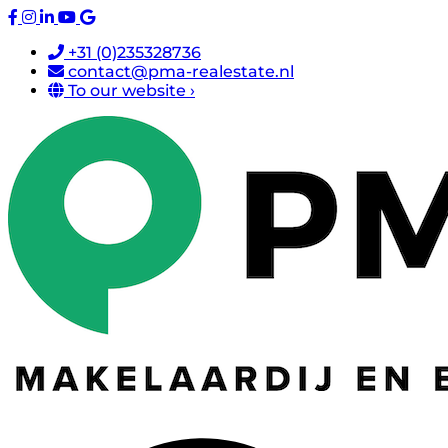
+31 (0)235328736
contact@pma-realestate.nl
To our website ›